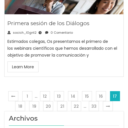
Primera sesión de los Diálogos
socich_l0gnt2
0 Comentario
Estimados colegas, Os presentamos el primero de
los webinars científicos que hemos desarrollado con el
objetivo de promover la comunicación y
Learn More
1
…
12
13
14
15
16
17
18
19
20
21
22
…
33
Archivos