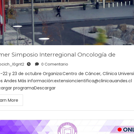
mer Simposio Interregional Oncología de
ocich_l0gnt2
0 Comentario
6-22 y 23 de octubre Organiza:Centro de Cáncer, Clínica Univers
os Andes Más información:extensioncientifica@clinicauandes.cl
argar programaDescargar
arn More