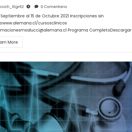
ocich_l0gnt2
0 Comentario
 Septiembre al 15 de Octubre 2021 Inscripciones sin
owww.alemana.cl/cursosclinicos
rmacionesmsalucci@alemana.cl Programa CompletoDescargar
arn More