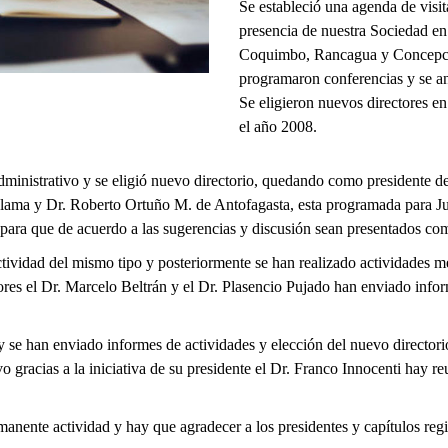
Se estableció una agenda de visita
presencia de nuestra Sociedad en 
Coquimbo, Rancagua y Concepció
programaron conferencias y se ana
Se eligieron nuevos directores e
el año 2008.
nistrativo y se eligió nuevo directorio, quedando como presidente del c
lama y Dr. Roberto Ortuño M. de Antofagasta, esta programada para Ju
 para que de acuerdo a las sugerencias y discusión sean presentados com
tividad del mismo tipo y posteriormente se han realizado actividades 
tores el Dr. Marcelo Beltrán y el Dr. Plasencio Pujado han enviado inf
 se han enviado informes de actividades y elección del nuevo directori
vo gracias a la iniciativa de su presidente el Dr. Franco Innocenti hay 
manente actividad y hay que agradecer a los presidentes y capítulos re