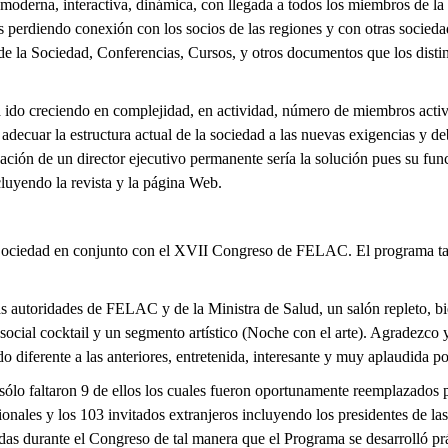
oderna, interactiva, dinámica, con llegada a todos los miembros de la
 perdiendo conexión con los socios de las regiones y con otras socieda
e la Sociedad, Conferencias, Cursos, y otros documentos que los disti
ido creciendo en complejidad, en actividad, número de miembros activ
 adecuar la estructura actual de la sociedad a las nuevas exigencias y d
ación de un director ejecutivo permanente sería la solución pues su func
cluyendo la revista y la página Web.
ciedad en conjunto con el XVII Congreso de FELAC. El programa tanto
s autoridades de FELAC y de la Ministra de Salud, un salón repleto, bi
al cocktail y un segmento artístico (Noche con el arte). Agradezco y 
o diferente a las anteriores, entretenida, interesante y muy aplaudida por
 sólo faltaron 9 de ellos los cuales fueron oportunamente reemplazados 
ionales y los 103 invitados extranjeros incluyendo los
presidentes de l
adas durante el Congreso de tal manera que el Programa se desarrolló p