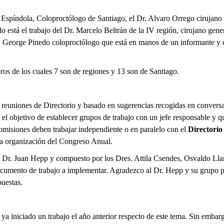
 Espíndola, Coloproctólogo de Santiago, el Dr. Alvaro Orrego cirujano
está el trabajo del Dr. Marcelo Beltrán de la IV región, cirujano gener
Dr. George Pinedo coloproctólogo que está en manos de un informante y 
ros de los cuales 7 son de regiones y 13 son de Santiago.
as reuniones de Directorio y basado en sugerencias recogidas en conver
el objetivo de establecer grupos de trabajo con un jefe responsable y q
 comisiones deben trabajar independiente o en paralelo con el
Directorio
 la organización del Congreso Anual.
el Dr. Juan Hepp y compuesto por los Dres. Attila Csendes, Osvaldo Ll
ocumento de trabajo a implementar. Agradezco al Dr. Hepp y su grupo por
puestas.
a iniciado un trabajo el año anterior respecto de este tema. Sin embarg