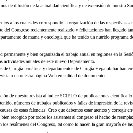
nos de difusión de la actualidad científica y de extensión de nuestra So
tos a los cuales les correspondió la organización de las respectivas s
te del Congreso recientemente realizado y felicitaciones han llegado tan
artamento de mama y oncología que ha tenido un nutrido programa de 
d permanente y bien organizada el trabajo anual en regiones en la Ses
las actividades anuales de este nuevo Departamento.
 de Cirugía bariátrica y departamentos de Cirugía Hepatobiliar han env
revista o en nuestra página Web en calidad de documentos.
ión de nuestra revista al índice SCIELO de publicaciones científica lo c
ntenido, números de trabajos publicados y fallas de impresión de la revis
 causas de estas falencias. Creo que debemos estar atentos y corregir er
y bien recogido por todos los asistentes al congreso el hecho de reemp
n los resúmenes del Congreso, tal como lo hacen la gran mayoría de la