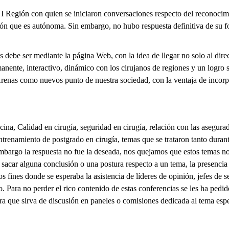
I Región con quien se iniciaron conversaciones respecto del reconocim
ión que es autónoma. Sin embargo, no hubo respuesta definitiva de su 
s debe ser mediante la página Web, con la idea de llegar no solo al direc
anente, interactivo, dinámico con los cirujanos de regiones y un logro s
enas como nuevos punto de nuestra sociedad, con la ventaja de incorpor
cina, Calidad en cirugía, seguridad en cirugía, relación con las asegura
ntrenamiento de postgrado en cirugía, temas que se trataron tanto durante
argo la respuesta no fue la deseada, nos quejamos que estos temas no 
 sacar alguna conclusión o una postura respecto a un tema, la presencia 
fines donde se esperaba la asistencia de líderes de opinión, jefes de se
o. Para no perder el rico contenido de estas conferencias se les ha ped
ra que sirva de discusión en paneles o comisiones dedicada al tema espe