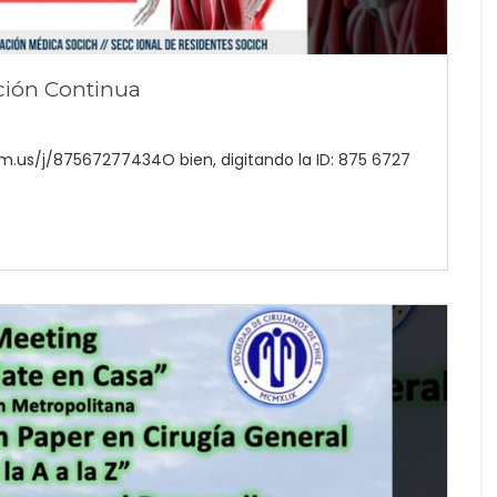
ión Continua
m.us/j/87567277434O bien, digitando la ID: 875 6727