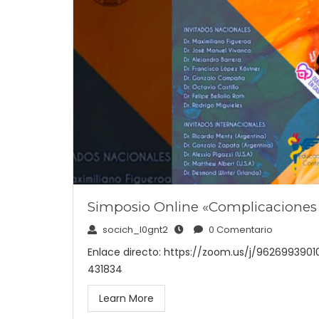
Simposio Online «Complicaciones 
socich_l0gnt2
0 Comentario
Enlace directo: https://zoom.us/j/96269939010
431834
Learn More