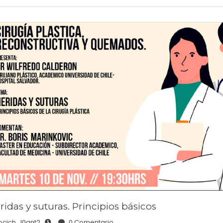
ridas y suturas. Principios básicos
ocich_l0gnt2
0 Comentario