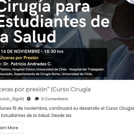
ceras por presión” (Curso Cirugía
ocich_l0gnt2
0 Comentario
 lunes 16 de noviembre, continuará su desarrollo el Curso Cirugía
 Estudiantes de la Salud. Desde las
arn More