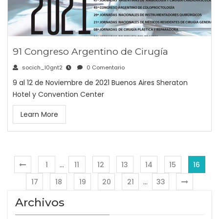
91 Congreso Argentino de Cirugía
socich_l0gnt2
0 Comentario
9 al 12 de Noviembre de 2021 Buenos Aires Sheraton
Hotel y Convention Center
Learn More
1
…
11
12
13
14
15
16
17
18
19
20
21
…
33
Archivos