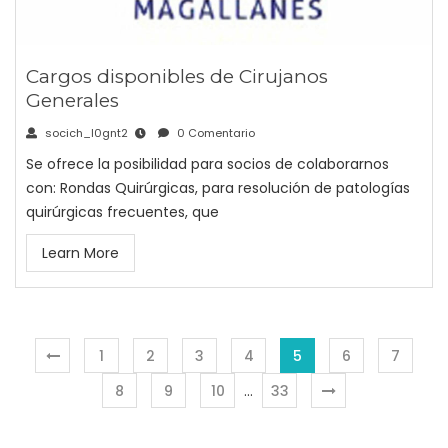
Cargos disponibles de Cirujanos
Generales
socich_l0gnt2
0 Comentario
Se ofrece la posibilidad para socios de colaborarnos
con: Rondas Quirúrgicas, para resolución de patologías
quirúrgicas frecuentes, que
Learn More
1
2
3
4
5
6
7
8
9
10
…
33