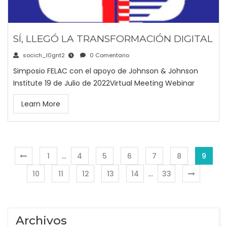
SÍ, LLEGÓ LA TRANSFORMACIÓN DIGITAL
socich_l0gnt2
0 Comentario
Simposio FELAC con el apoyo de Johnson & Johnson
Institute 19 de Julio de 2022Virtual Meeting Webinar
Learn More
1
…
4
5
6
7
8
9
10
11
12
13
14
…
33
Archivos