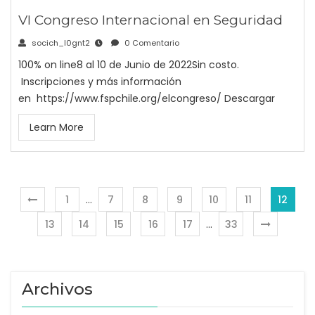
VI Congreso Internacional en Seguridad
socich_l0gnt2
0 Comentario
100% on line8 al 10 de Junio de 2022Sin costo.
Inscripciones y más información
en https://www.fspchile.org/elcongreso/ Descargar
Learn More
1
…
7
8
9
10
11
12
13
14
15
16
17
…
33
Archivos