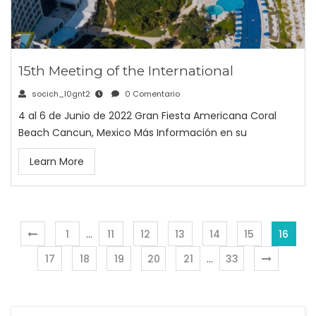
15th Meeting of the International
socich_l0gnt2
0 Comentario
4 al 6 de Junio de 2022 Gran Fiesta Americana Coral
Beach Cancun, Mexico Más Información en su
Learn More
1
…
11
12
13
14
15
16
17
18
19
20
21
…
33