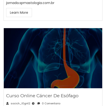
jornada.spmastologia.com.br
Learn More
Curso Online Cáncer De Esófago
socich_l0gnt2
0 Comentario