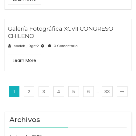
Galería Fotográfica XCVII CONGRESO
CHILENO
socich_l0gnt2
0 Comentario
Learn More
1
2
3
4
5
6
…
33
Archivos