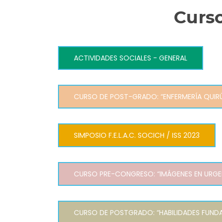
Curs
ACTIVIDADES SOCIALES - GENERAL
CURSO DE POST-GRADO: “ENFERMERÍA QUIR
SIMPOSIO F.E.L.A.C. SOCICH / ISS 2023
CURSO PRE-CONGRESO: “IMÁGENES EN URGE
CURSO DE POSTGRADO: “HABILIDADES FUND