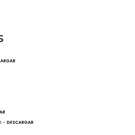
S
CARGAR
AR
A –
DESCARGAR