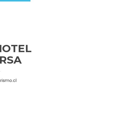
HOTEL
ERSA
.
rismo.cl