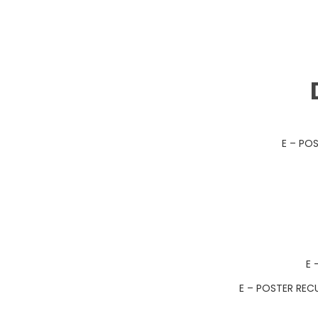
E – PO
E 
E – POSTER REC