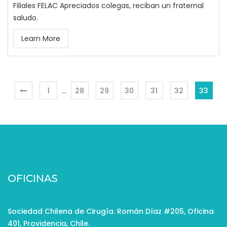
Filiales FELAC Apreciados colegas, reciban un fraternal
saludo.
Learn More
1
…
28
29
30
31
32
33
OFICINAS
Sociedad Chilena de Cirugía. Román Díaz #205, Oficina
401, Providencia, Chile.