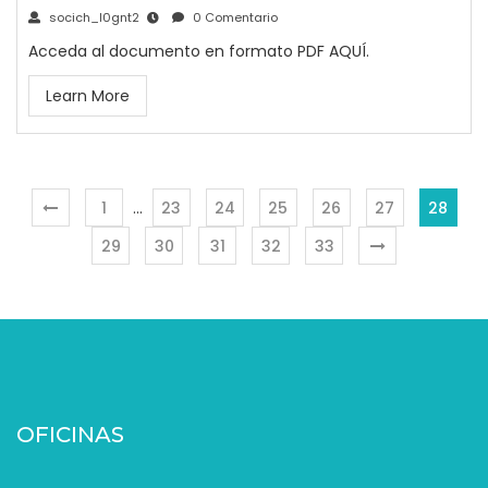
socich_l0gnt2
0 Comentario
Acceda al documento en formato PDF AQUÍ.
Learn More
1
…
23
24
25
26
27
28
29
30
31
32
33
OFICINAS