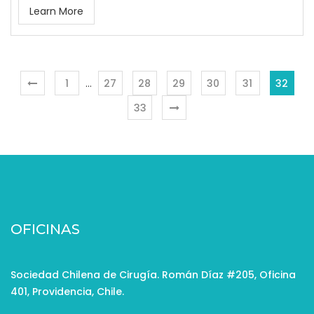
Learn More
1
…
27
28
29
30
31
32
33
OFICINAS
Sociedad Chilena de Cirugía. Román Díaz #205, Oficina
401, Providencia, Chile.