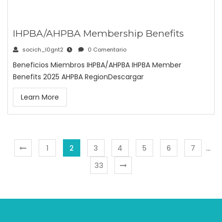
IHPBA/AHPBA Membership Benefits
socich_l0gnt2
0 Comentario
Beneficios Miembros IHPBA/AHPBA IHPBA Member
Benefits 2025 AHPBA RegionDescargar
Learn More
1
2
3
4
5
6
7
…
33