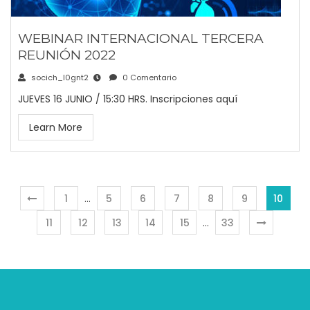
WEBINAR INTERNACIONAL TERCERA
REUNIÓN 2022
socich_l0gnt2
0 Comentario
JUEVES 16 JUNIO / 15:30 HRS. Inscripciones aquí
Learn More
1
…
5
6
7
8
9
10
11
12
13
14
15
…
33