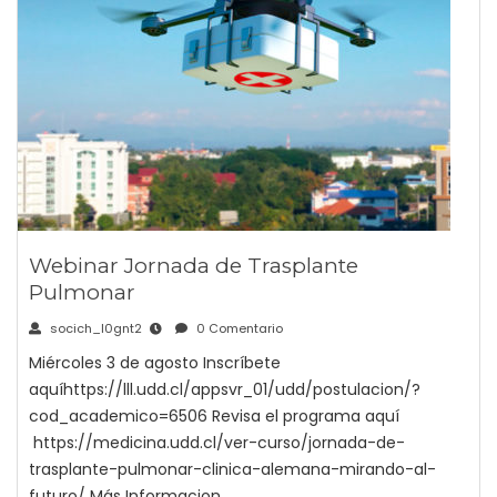
Webinar Jornada de Trasplante
Pulmonar
socich_l0gnt2
0 Comentario
Miércoles 3 de agosto Inscríbete
aquíhttps://lll.udd.cl/appsvr_01/udd/postulacion/?
cod_academico=6506 Revisa el programa aquí
https://medicina.udd.cl/ver-curso/jornada-de-
trasplante-pulmonar-clinica-alemana-mirando-al-
futuro/ Más Informacion