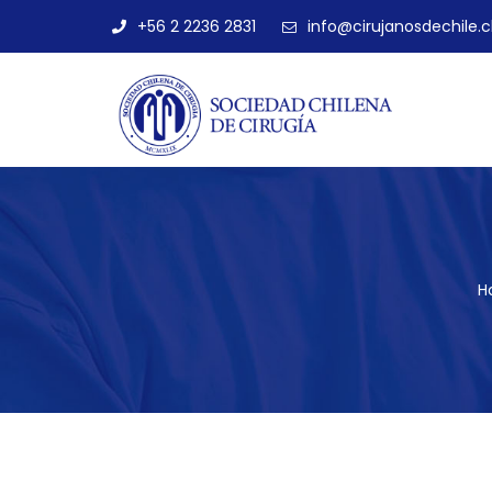
+56 2 2236 2831
info@cirujanosdechile.c
H