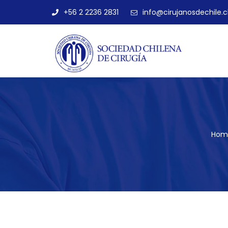
+56 2 2236 2831
info@cirujanosdechile.c
Hom