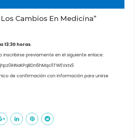
e Los Cambios En Medicina”
as 13:30 horas
.
rio inscribirse previamente en el siguiente enlace:
eqhpz0iHNaKPqBDn6hMqcl1TWEVxtx5
rónico de confirmación con información para unirse