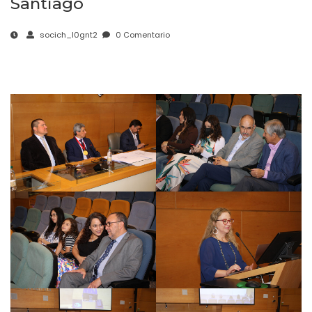
Santiago
socich_l0gnt2
0 Comentario