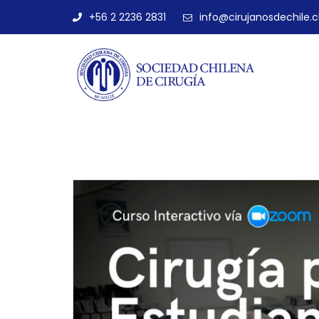
+56 2 2236 2831
info@cirujanosdechile.c