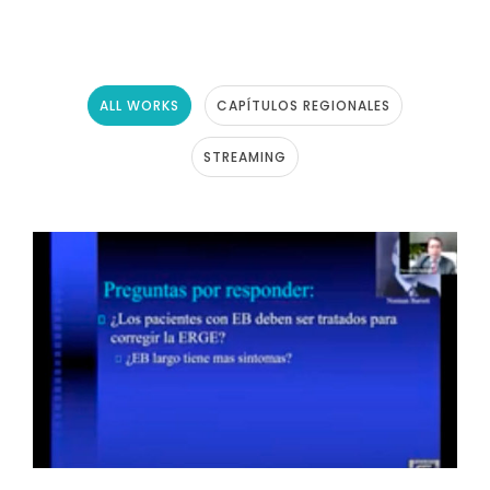
ALL WORKS
CAPÍTULOS REGIONALES
STREAMING
SEMINARIO WEB: “ESÓFAGO DE
BARRETT LARGO” (EFECTUADO EL
16 DE JUNIO 2021)
Streaming