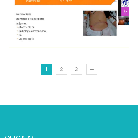
TRAUMA ABDOMINAL 2.0
“ACTUALIZACIÓN EN MANEJO” – 12
DE AGOSTO DE 2020 –
MAGALLANES
Capítulos Regionales
1
2
3