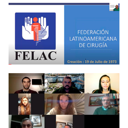
WEBINAR: CIRUGÍA DE URGENCIA
EN TIEMPOS DE PANDEMIA
(EFECTUADO EL 10 DE ABRIL DE
2021)
Streaming
TRAUMA FACIAL DE PARTES
BLANDAS – 26 DE MAYO DE 2021 –
VALPARAÍSO
Capítulos Regionales