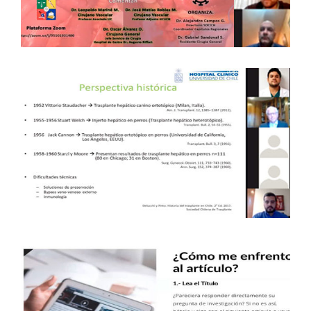
2020 – X – XI – XIV
Capítulos Regionales
TRASPLANTE HEPÁTICO “DE LA A A
LA Z” – 9 DE SEPTIEMBRE DE 2020 –
METROPOLITANA
Capítulos Regionales
LECTURA CRÍTICA DE UN PAPER EN