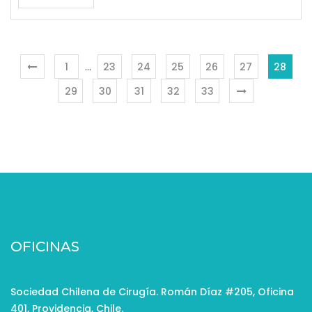
1
…
23
24
25
26
27
28
29
30
31
32
33
OFICINAS
Sociedad Chilena de Cirugía. Román Díaz #205, Oficina
401, Providencia, Chile.