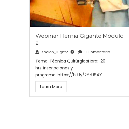
Webinar Hernia Gigante Módulo
2
socich_l0gnt2
0 Comentario
Tema: Técnica QuirúrgicaHora: 20
hrs..Inscripciones y
programa: https://bit.ly/2YzU84X
Learn More