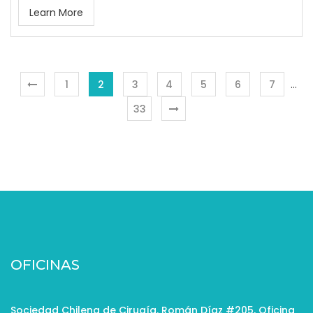
Learn More
1
2
3
4
5
6
7
…
33
OFICINAS
Sociedad Chilena de Cirugía. Román Díaz #205, Oficina