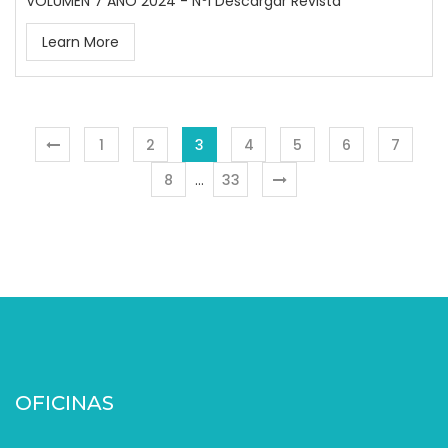
VOLUMEN 7 AÑO 2024 - Nº1 Descargar Revista
Learn More
1
2
3
4
5
6
7
8
…
33
OFICINAS