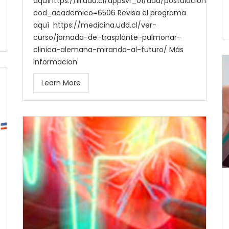
aquíhttps://lll.udd.cl/appsvr_01/udd/postulacion/?
cod_academico=6506 Revisa el programa
aquí https://medicina.udd.cl/ver-
curso/jornada-de-trasplante-pulmonar-
clinica-alemana-mirando-al-futuro/ Más
Informacion
Learn More