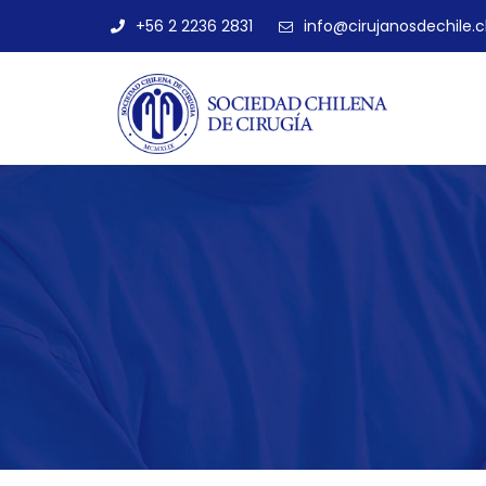
+56 2 2236 2831
info@cirujanosdechile.c