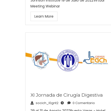
Johnson Institute 19 de Julio de 2022Virtual
Meeting Webinar
Learn More
XI Jornada de Cirugía Digestiva
socich_l0gnt2
0 Comentario
29 al 31 de Agosto 2022Puerto Varas - Hotel