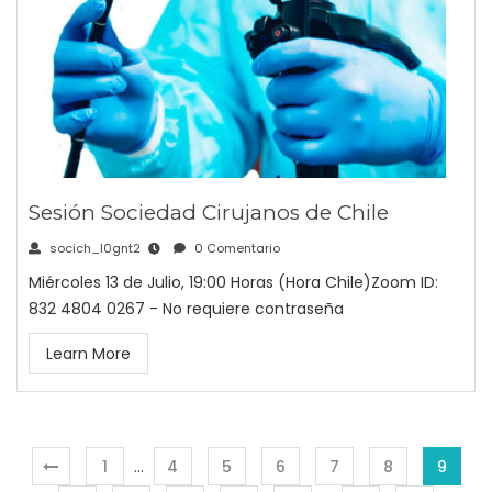
Sesión Sociedad Cirujanos de Chile
socich_l0gnt2
0 Comentario
Miércoles 13 de Julio, 19:00 Horas (Hora Chile)Zoom ID:
832 4804 0267 - No requiere contraseña
Learn More
1
…
4
5
6
7
8
9