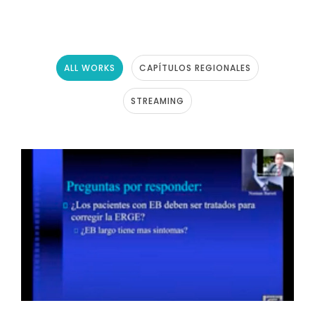
ALL WORKS
CAPÍTULOS REGIONALES
STREAMING
SEMINARIO WEB: “ESÓFAGO DE
BARRETT LARGO” (EFECTUADO EL 16
DE JUNIO 2021)
Streaming