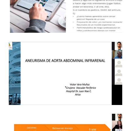
LECTURA CRÍTICA DE UN PAPER EN
CIRUGÍA GENERAL “DE LA A A LA Z” – 2
DE SEPTIEMBRE DE 2020 –
METROPOLITANA
Capítulos Regionales
ANEURISMA DE LA AORTA ABDOMINAL
“CONCEPTOS ACTUALES Y EXPERIENCIA
REGIONAL” – 26 DE AGOSTO DE 2020 –
ARICA
Capítulos Regionales