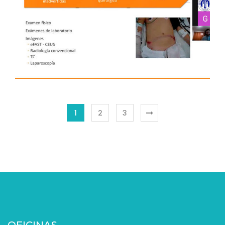
TRAUMA ABDOMINAL 2.0
“ACTUALIZACIÓN EN MANEJO” – 12 DE
AGOSTO DE 2020 – MAGALLANES
Capítulos Regionales
1
2
3