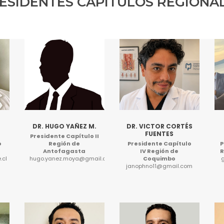
ESIDENTES CAPITULOS REGIONA
DR. HUGO YAÑEZ M.
DR. VICTOR CORTÉS
FUENTES
Presidente Capítulo II
P
o
Región de
Presidente Capítulo
R
Antofagasta
IV Región de
.cl
hugo.yanez.moya@gmail.com
Coquimbo
janophno11@gmail.com