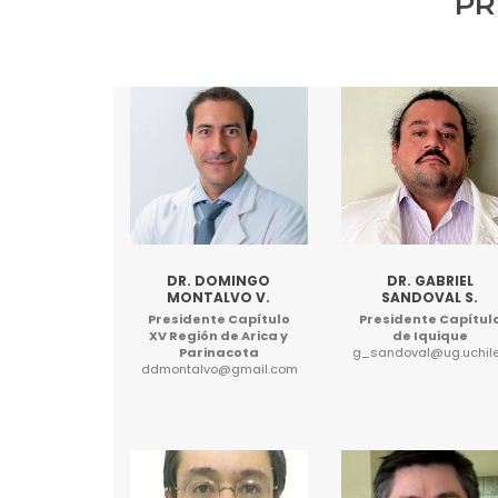
PR
DR. DOMINGO
DR. GABRIEL
MONTALVO V.
SANDOVAL S.
Presidente Capítulo
Presidente Capítul
XV Región de Arica y
de Iquique
Parinacota
g_sandoval@ug.uchile
ddmontalvo@gmail.com