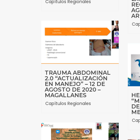
Capítulos Regionales
RE
AG
AR
Cap
TRAUMA ABDOMINAL
2.0 “ACTUALIZACIÓN
EN MANEJO” – 12 DE
AGOSTO DE 2020 –
MAGALLANES
HE
“M
Capítulos Regionales
DE
ME
Cap