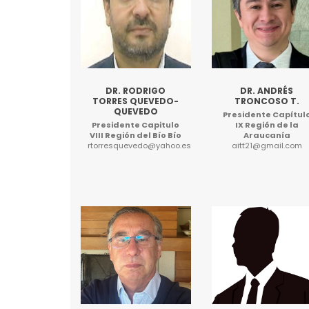
DR. RODRIGO
DR. ANDRÉS
TORRES QUEVEDO-
TRONCOSO T.
QUEVEDO
Presidente Capítul
Presidente Capitulo
IX Región de la
VIII Región del Bío Bío
Araucanía
rtorresquevedo@yahoo.es
aitt21@gmail.com