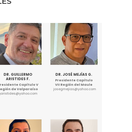
LES
DR. GUILLERMO
DR. JOSÉ MEJÍAS G.
ARISTIDES F.
Presidente Capítulo
residente Capítulo V
VII Región del Maule
egión de Valparaíso
josegmejias@yahoo.com
garistides@yahoo.com