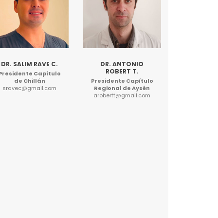
DR. SALIM RAVE C.
DR. ANTONIO
ROBERT T.
Presidente Capítulo
de Chillán
Presidente Capítulo
sravec@gmail.com
Regional de Aysén
arobertt@gmail.com