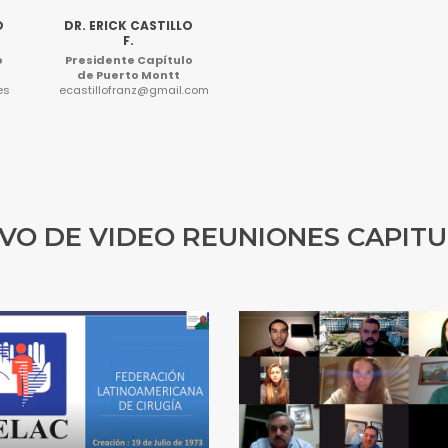
O
DR. ERICK CASTILLO
F.
o
Presidente Capítulo
de Puerto Montt
es
ecastillofranz@gmail.com
VO DE VIDEO REUNIONES CAPIT