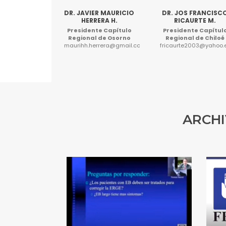
DR. JAVIER MAURICIO
DR. JOS FRANCISC
HERRERA H.
RICAURTE M.
Presidente Capítulo
Presidente Capítul
Regional de Osorno
Regional de Chiloé
maurihh.herrera@gmail.com
fricaurte2003@yahoo.
ARCHI