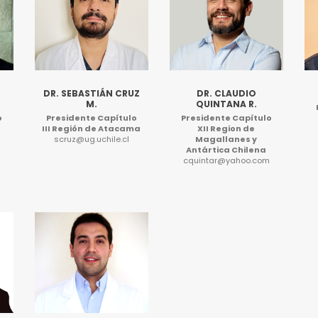
DR. SEBASTIÁN CRUZ
DR. CLAUDIO
M.
QUINTANA R.
o
Presidente Capítulo
Presidente Capítulo
III Región de Atacama
XII Region de
scruz@ug.uchile.cl
Magallanes y
Antártica Chilena
cquintar@yahoo.com