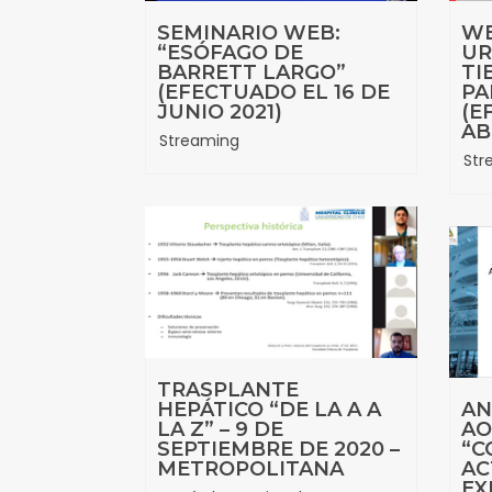
SEMINARIO WEB:
WE
“ESÓFAGO DE
UR
BARRETT LARGO”
TI
(EFECTUADO EL 16 DE
PA
JUNIO 2021)
(E
AB
Streaming
Str
TRASPLANTE
HEPÁTICO “DE LA A A
AN
LA Z” – 9 DE
AO
SEPTIEMBRE DE 2020 –
“C
METROPOLITANA
AC
EX