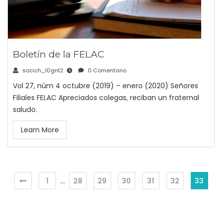
Boletín de la FELAC
socich_l0gnt2
0 Comentario
Vol 27, núm 4 octubre (2019) – enero (2020) Señores
Filiales FELAC Apreciados colegas, reciban un fraternal
saludo.
Learn More
1
…
28
29
30
31
32
33