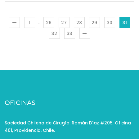
1
…
26
27
28
29
30
31
32
33
OFICINAS
Sociedad Chilena de Cirugía. Román Díaz #205, Oficina
401, Providencia, Chile.