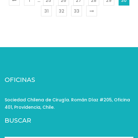
1
…
25
26
27
28
29
30
31
32
33
OFICINAS
Sociedad Chilena de Cirugía. Román Díaz #205, Oficina
401, Providencia, Chile.
BUSCAR