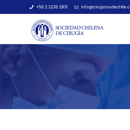
+56 2 2236 2831
info@cirujanosdechile.c