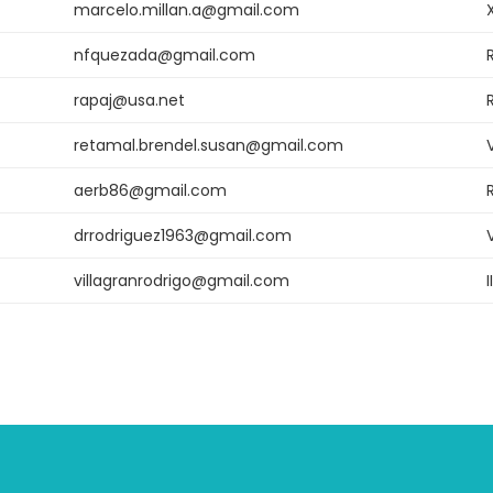
marcelo.millan.a@gmail.com
nfquezada@gmail.com
rapaj@usa.net
retamal.brendel.susan@gmail.com
aerb86@gmail.com
drrodriguez1963@gmail.com
villagranrodrigo@gmail.com