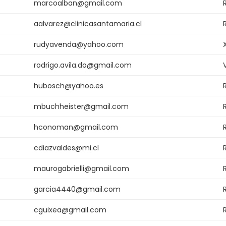
marcoalban@gmail.com
aalvarez@clinicasantamaria.cl
rudyavenda@yahoo.com
rodrigo.avila.do@gmail.com
hubosch@yahoo.es
mbuchheister@gmail.com
hconoman@gmail.com
cdiazvaldes@mi.cl
maurogabrielli@gmail.com
garcia4440@gmail.com
cguixea@gmail.com