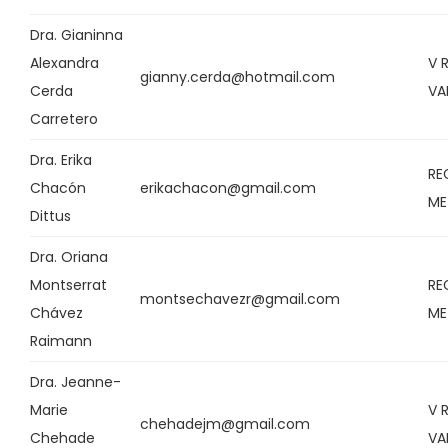
Dra. Gianinna
Alexandra
V 
gianny.cerda@hotmail.com
Cerda
VA
Carretero
Dra. Erika
RE
Chacón
erikachacon@gmail.com
ME
Dittus
Dra. Oriana
Montserrat
RE
montsechavezr@gmail.com
Chávez
ME
Raimann
Dra. Jeanne-
Marie
V 
chehadejm@gmail.com
Chehade
VA