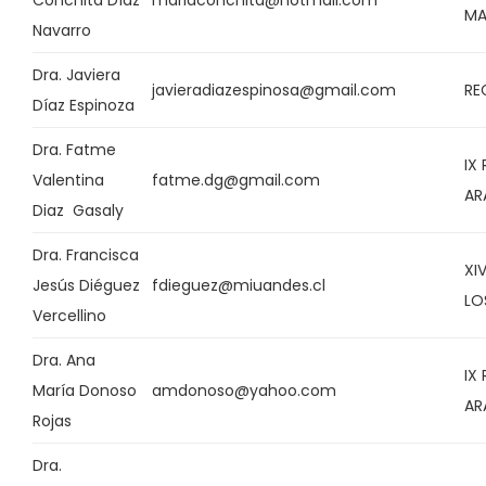
Conchita Díaz
mariaconchita@hotmail.com
MA
Navarro
Dra. Javiera
javieradiazespinosa@gmail.com
RE
Díaz Espinoza
Dra. Fatme
IX
Valentina
fatme.dg@gmail.com
AR
Diaz Gasaly
Dra. Francisca
XI
Jesús Diéguez
fdieguez@miuandes.cl
LO
Vercellino
Dra. Ana
IX
María Donoso
amdonoso@yahoo.com
AR
Rojas
Dra.