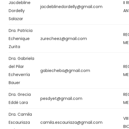
Jacdebline
II
jacdeblinedordelly@gmail.com
Dordelly
AN
Salazar
Dra. Patricia
RE
Echenique
zurecheez@gmail.com
ME
Zurita
Dra. Gabriela
del Pilar
RE
gabiecheba@gmail.com
Echeverría
ME
Bauer
Dra. Grecia
RE
pesdyet@gmail.com
Eddé Lara
ME
Dra. Camila
VII
Escauriaza
camila.escauriaza@gmail.com
BI