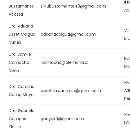
II
Bustamante
sikiubustamante48@gmail.com
AN
Acosta
Dra. Adriana
VII
Lisset Caigua
adrianacaigua@gmail.com
BI
Núñez
Dra. Jamile
RE
Camacho
jcamacho@alemana.cl
ME
Neira
XV
Dra. Carolina
carolina.camp.m@gmail.com
AR
Camp Moya
PA
Dra. Gabriela
XI
Campos
gabyck9@gmail.com
LO
Klesse