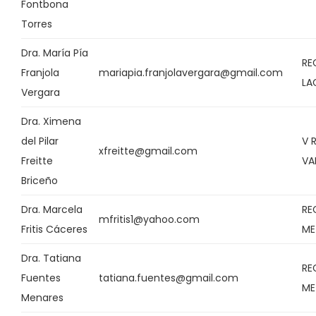
Fontbona
Torres
Dra. María Pía
RE
Franjola
mariapia.franjolavergara@gmail.com
LA
Vergara
Dra. Ximena
del Pilar
V 
xfreitte@gmail.com
Freitte
VA
Briceño
Dra. Marcela
RE
mfritis1@yahoo.com
Fritis Cáceres
ME
Dra. Tatiana
RE
Fuentes
tatiana.fuentes@gmail.com
ME
Menares