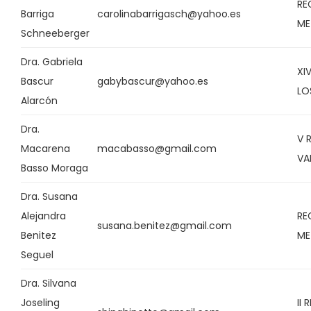
RE
Barriga
carolinabarrigasch@yahoo.es
ME
Schneeberger
Dra. Gabriela
XI
Bascur
gabybascur@yahoo.es
LO
Alarcón
Dra.
V 
Macarena
macabasso@gmail.com
VA
Basso Moraga
Dra. Susana
Alejandra
RE
susana.benitez@gmail.com
Benitez
ME
Seguel
Dra. Silvana
Joseling
II