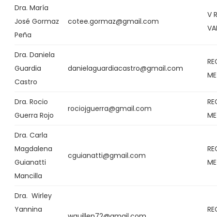
Dra. María
V 
José Gormaz
cotee.gormaz@gmail.com
VA
Peña
Dra. Daniela
RE
Guardia
danielaguardiacastro@gmail.com
ME
Castro
Dra. Rocio
RE
rociojguerra@gmail.com
Guerra Rojo
ME
Dra. Carla
Magdalena
RE
cguianatti@gmail.com
Guianatti
ME
Mancilla
Dra. Wirley
Yannina
RE
wguillen72@gmail.com