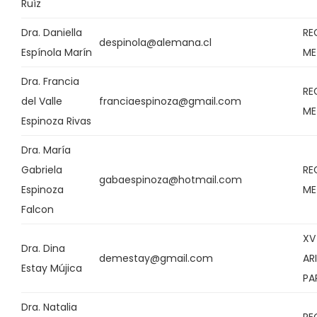
Ruíz
Dra. Daniella
RE
despinola@alemana.cl
Espínola Marín
ME
Dra. Francia
RE
del Valle
franciaespinoza@gmail.com
ME
Espinoza Rivas
Dra. María
Gabriela
RE
gabaespinoza@hotmail.com
Espinoza
ME
Falcon
XV
Dra. Dina
demestay@gmail.com
AR
Estay Mújica
PA
Dra. Natalia