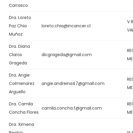
Carrasco
Dra. Loreto
V 
Paz Chia
loreto.chia@incancer.cl
VA
Muñoz
Dra. Diana
RE
Claros
dicgrageda@gmail.com
ME
Grageda
Dra. Angie
RE
Colmenarez
angie.andreina47@gmail.com
ME
Arguello
Dra. Camila
RE
camila.concha.f@gmail.com
Concha Flores
ME
Dra. Ximena
Beatriz
IX