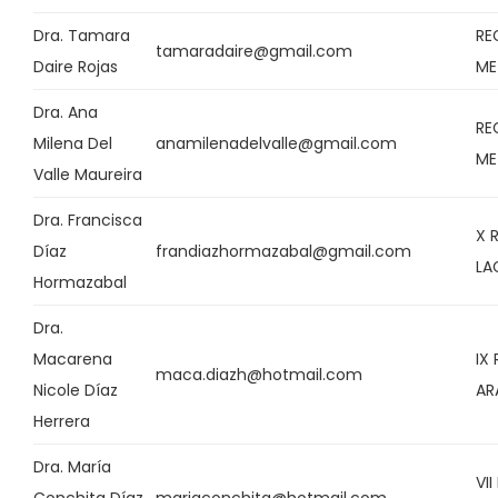
Dra. Tamara
RE
tamaradaire@gmail.com
Daire Rojas
ME
Dra. Ana
RE
Milena Del
anamilenadelvalle@gmail.com
ME
Valle Maureira
Dra. Francisca
X 
Díaz
frandiazhormazabal@gmail.com
LA
Hormazabal
Dra.
Macarena
IX
maca.diazh@hotmail.com
Nicole Díaz
AR
Herrera
Dra. María
VI