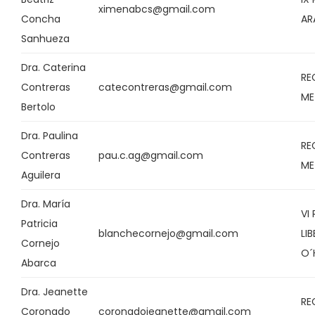
ximenabcs@gmail.com
Concha
AR
Sanhueza
Dra. Caterina
RE
Contreras
catecontreras@gmail.com
ME
Bertolo
Dra. Paulina
RE
Contreras
pau.c.ag@gmail.com
ME
Aguilera
Dra. María
VI
Patricia
blanchecornejo@gmail.com
LI
Cornejo
O´
Abarca
Dra. Jeanette
RE
Coronado
coronadojeanette@gmail.com