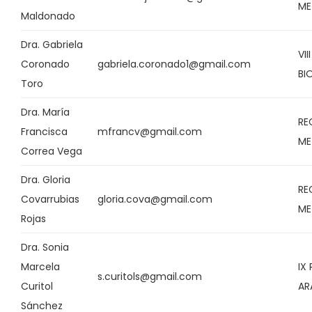
ME
Maldonado
Dra. Gabriela
VII
Coronado
gabriela.coronado1@gmail.com
BI
Toro
Dra. María
RE
Francisca
mfrancv@gmail.com
ME
Correa Vega
Dra. Gloria
RE
Covarrubias
gloria.cova@gmail.com
ME
Rojas
Dra. Sonia
Marcela
IX
s.curitols@gmail.com
Curitol
AR
Sánchez