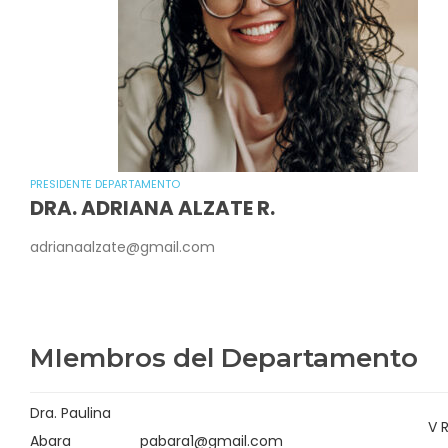
PRESIDENTE DEPARTAMENTO
DRA. ADRIANA ALZATE R.
adrianaalzate@gmail.com
MIembros del Departamento
Dra. Paulina
V 
Abara
pabara1@gmail.com