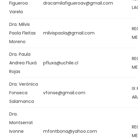
Figueroa
dracamilafigueroav@gmail.com
LA
Varela
Dra. Milvis
RE
Paola Fleitas
milvispaola@gmail.com
ME
Moreno
Dra. Paula
RE
Andrea Fluxá
pfluxa@uchile.cl
ME
Rojas
Dra. Verónica
IX
Fonseca
vfonse@gmail.com
AR
Salamanca
Dra.
Montserrat
RE
Ivonne
mfontbona@yahoo.com
ME