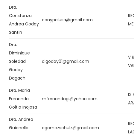
Dra.
Constanza
RE
conypelusa@gmail.com
Andrea Godoy
ME
Santin
Dra.
Diminique
V 
Soledad
d.godoy01@gmail.com
VA
Godoy
Dagach
Dra. María
IX
Fernanda
mfernandagi@yahoo.com
AR
Goitia Inojosa
Dra. Andrea
RE
Guianella
agomezschulz@gmail.com
LA