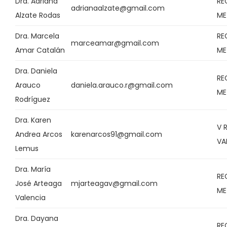
Dra. Adriana
RE
adrianaalzate@gmail.com
Alzate Rodas
ME
Dra. Marcela
RE
marceamar@gmail.com
Amar Catalán
ME
Dra. Daniela
RE
Arauco
daniela.arauco.r@gmail.com
ME
Rodríguez
Dra. Karen
V 
Andrea Arcos
karenarcos91@gmail.com
VA
Lemus
Dra. María
RE
José Arteaga
mjarteagav@gmail.com
ME
Valencia
Dra. Dayana
RE