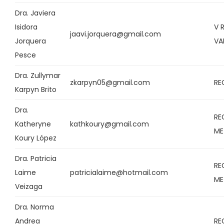
Dra. Javiera
Isidora
V 
jaavi.jorquera@gmail.com
Jorquera
VA
Pesce
Dra. Zullymar
zkarpyn05@gmail.com
RE
Karpyn Brito
Dra.
RE
Katheryne
kathkoury@gmail.com
ME
Koury López
Dra. Patricia
RE
Laime
patricialaime@hotmail.com
ME
Veizaga
Dra. Norma
Andrea
RE