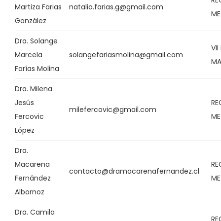
RE
Martiza Farias
natalia.farias.g@gmail.com
ME
González
Dra. Solange
VI
Marcela
solangefariasmolina@gmail.com
MA
Farías Molina
Dra. Milena
Jesús
RE
milefercovic@gmail.com
Fercovic
ME
López
Dra.
Macarena
RE
contacto@dramacarenafernandez.cl
Fernández
ME
Albornoz
Dra. Camila
RE