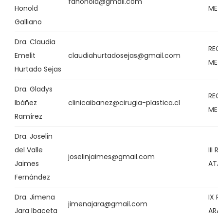
fdhonold@gmail.com
Honold
ME
Galliano
Dra. Claudia
RE
Emelit
claudiahurtadosejas@gmail.com
ME
Hurtado Sejas
Dra. Gladys
RE
Ibáñez
clinicaibanez@cirugia-plastica.cl
ME
Ramírez
Dra. Joselin
del Valle
III
joselinjaimes@gmail.com
Jaimes
AT
Fernández
Dra. Jimena
IX
jimenajara@gmail.com
Jara Ibaceta
AR