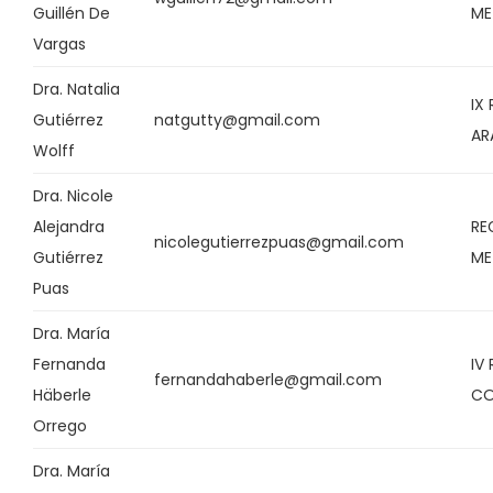
Guillén De
ME
Vargas
Dra. Natalia
IX
Gutiérrez
natgutty@gmail.com
AR
Wolff
Dra. Nicole
Alejandra
RE
nicolegutierrezpuas@gmail.com
Gutiérrez
ME
Puas
Dra. María
Fernanda
IV
fernandahaberle@gmail.com
Häberle
C
Orrego
Dra. María