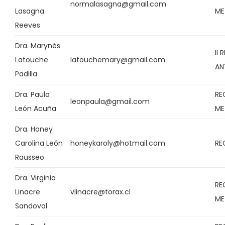
normalasagna@gmail.com
Lasagna
ME
Reeves
Dra. Marynés
II
Latouche
latouchemary@gmail.com
AN
Padilla
Dra. Paula
RE
leonpaula@gmail.com
León Acuña
ME
Dra. Honey
Carolina León
honeykaroly@hotmail.com
RE
Rausseo
Dra. Virginia
RE
Linacre
vlinacre@torax.cl
ME
Sandoval