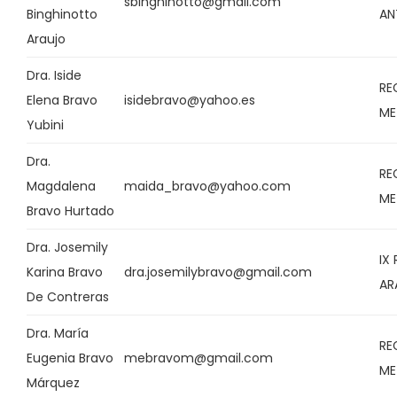
sbinghinotto@gmail.com
Binghinotto
AN
Araujo
Dra. Iside
RE
Elena Bravo
isidebravo@yahoo.es
ME
Yubini
Dra.
RE
Magdalena
maida_bravo@yahoo.com
ME
Bravo Hurtado
Dra. Josemily
IX
Karina Bravo
dra.josemilybravo@gmail.com
AR
De Contreras
Dra. María
RE
Eugenia Bravo
mebravom@gmail.com
ME
Márquez