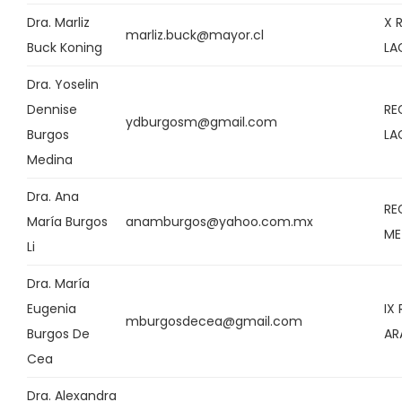
Dra. Marliz
X 
marliz.buck@mayor.cl
Buck Koning
LA
Dra. Yoselin
Dennise
RE
ydburgosm@gmail.com
Burgos
LA
Medina
Dra. Ana
RE
María Burgos
anamburgos@yahoo.com.mx
ME
Li
Dra. María
Eugenia
IX
mburgosdecea@gmail.com
Burgos De
AR
Cea
Dra. Alexandra