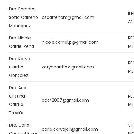
Dra. Bárbara
II
Sofía Carreño
bscarrenom@gmail.com
AN
Manríquez
Dra. Nicole
RE
nicole.carriel.p@gmail.com
Carriel Peña
ME
Dra. Katya
RE
Carrillo
katyacarrillo@gmail.com
ME
González
Dra. Ana
Cristina
RE
acct2887@gmail.com
Carrillo
ME
Treviño
Dra. Carla
VII
carla.carvajalr@gmail.com
Carvajal Rojas
BI