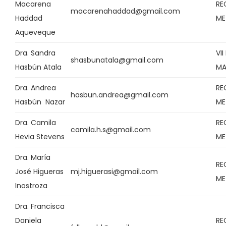
Macarena
RE
macarenahaddad@gmail.com
Haddad
ME
Aqueveque
Dra. Sandra
VI
shasbunatala@gmail.com
Hasbún Atala
MA
Dra. Andrea
RE
hasbun.andrea@gmail.com
Hasbún Nazar
ME
Dra. Camila
RE
camila.h.s@gmail.com
Hevia Stevens
ME
Dra. María
RE
José Higueras
mj.higuerasi@gmail.com
ME
Inostroza
Dra. Francisca
Daniela
RE