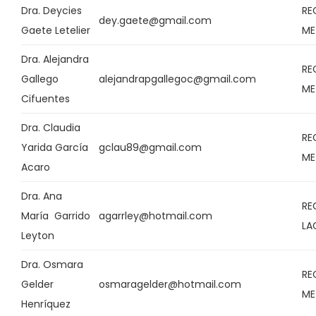
Dra. Deycies
RE
dey.gaete@gmail.com
Gaete Letelier
ME
Dra. Alejandra
RE
Gallego
alejandrapgallegoc@gmail.com
ME
Cifuentes
Dra. Claudia
RE
Yarida García
gclau89@gmail.com
ME
Acaro
Dra. Ana
RE
María Garrido
agarrley@hotmail.com
LA
Leyton
Dra. Osmara
RE
Gelder
osmaragelder@hotmail.com
ME
Henríquez