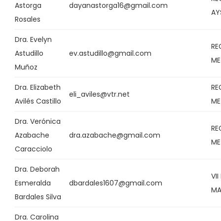
Astorga
dayanastorga16@gmail.com
AY
Rosales
Dra. Evelyn
RE
Astudillo
ev.astudillo@gmail.com
ME
Muñoz
Dra. Elizabeth
RE
eli_aviles@vtr.net
Avilés Castillo
ME
Dra. Verónica
RE
Azabache
dra.azabache@gmail.com
ME
Caracciolo
Dra. Deborah
VI
Esmeralda
dbardales1607@gmail.com
MA
Bardales Silva
Dra. Carolina