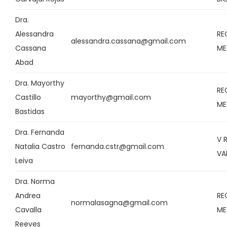
Dra.
Alessandra
RE
alessandra.cassana@gmail.com
Cassana
ME
Abad
Dra. Mayorthy
RE
Castillo
mayorthy@gmail.com
ME
Bastidas
Dra. Fernanda
V 
Natalia Castro
fernanda.cstr@gmail.com
VA
Leiva
Dra. Norma
Andrea
RE
normalasagna@gmail.com
Cavalla
ME
Reeves