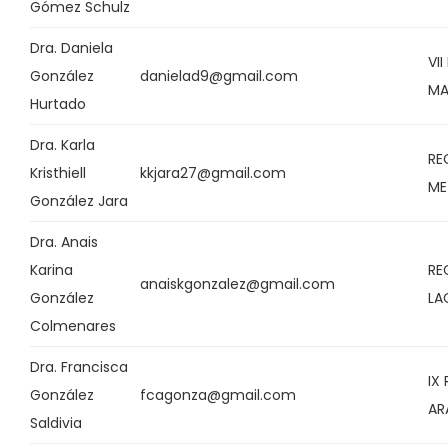
Gómez Schulz
Dra. Daniela
VI
González
danielad9@gmail.com
MA
Hurtado
Dra. Karla
RE
Kristhiell
kkjara27@gmail.com
ME
González Jara
Dra. Anais
Karina
RE
anaiskgonzalez@gmail.com
González
LA
Colmenares
Dra. Francisca
IX
González
fcagonza@gmail.com
AR
Saldivia