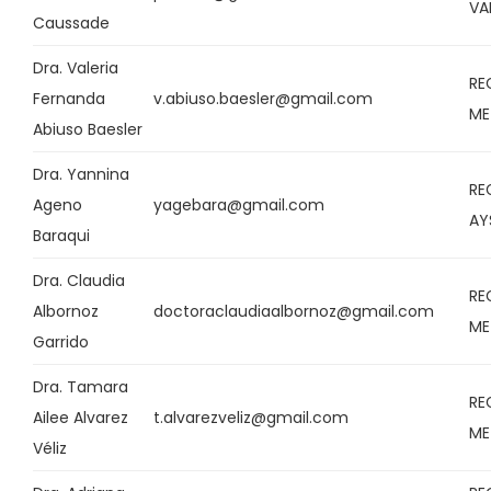
VA
Caussade
Dra. Valeria
RE
Fernanda
v.abiuso.baesler@gmail.com
ME
Abiuso Baesler
Dra. Yannina
RE
Ageno
yagebara@gmail.com
AY
Baraqui
Dra. Claudia
RE
Albornoz
doctoraclaudiaalbornoz@gmail.com
ME
Garrido
Dra. Tamara
RE
Ailee Alvarez
t.alvarezveliz@gmail.com
ME
Véliz