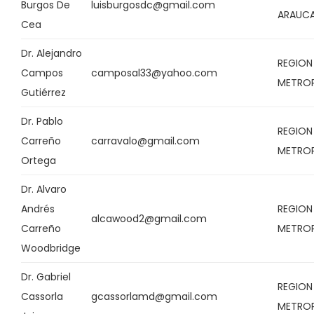
Burgos De
luisburgosdc@gmail.com
ARAUCA
Cea
Dr. Alejandro
REGION
Campos
camposal33@yahoo.com
METRO
Gutiérrez
Dr. Pablo
REGION
Carreño
carravalo@gmail.com
METRO
Ortega
Dr. Alvaro
Andrés
REGION
alcawood2@gmail.com
Carreño
METRO
Woodbridge
Dr. Gabriel
REGION
Cassorla
gcassorlamd@gmail.com
METRO