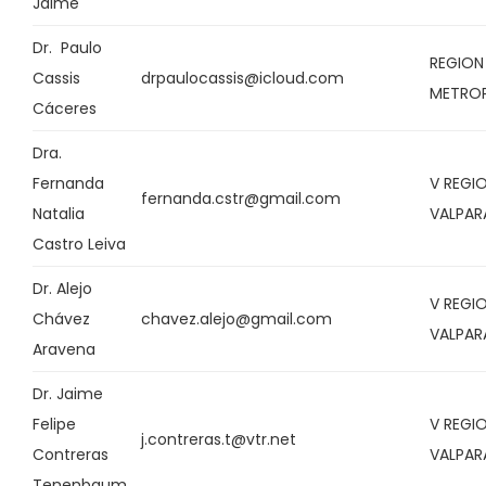
Jaime
Dr. Paulo
REGION
Cassis
drpaulocassis@icloud.com
METRO
Cáceres
Dra.
Fernanda
V REGI
fernanda.cstr@gmail.com
Natalia
VALPAR
Castro Leiva
Dr. Alejo
V REGI
Chávez
chavez.alejo@gmail.com
VALPAR
Aravena
Dr. Jaime
Felipe
V REGI
j.contreras.t@vtr.net
Contreras
VALPAR
Tenenbaum