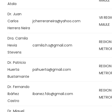
MAULE
Atala
Dr. Juan
VII REG
Carlos
jcherreraneira@yahoo.com
MAULE
Herrera Neira
Dra. Camila
REGION
Hevia
camila.h.s@gmail.com
METRO
Stevens
Dr. Patricio
REGION
Huerta
pahuerta@gmail.com
METRO
Bustamante
Dr. Fernando
REGION
Ibáñez
ibanez.fdo@gmail.com
METRO
Castro
Dr. Miguel