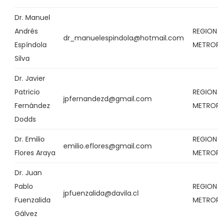
Dr. Manuel
Andrés
REGION
dr_manuelespindola@hotmail.com
Espíndola
METRO
Silva
Dr. Javier
Patricio
REGION
jpfernandezd@gmail.com
Fernández
METRO
Dodds
Dr. Emilio
REGION
emilio.eflores@gmail.com
Flores Araya
METRO
Dr. Juan
Pablo
REGION
jpfuenzalida@davila.cl
Fuenzalida
METRO
Gálvez