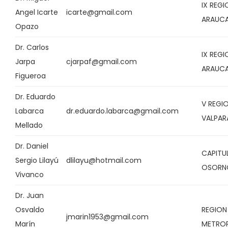
IX REGI
Angel Icarte
icarte@gmail.com
ARAUCA
Opazo
Dr. Carlos
IX REGI
Jarpa
cjarpaf@gmail.com
ARAUCA
Figueroa
Dr. Eduardo
V REGI
Labarca
dr.eduardo.labarca@gmail.com
VALPAR
Mellado
Dr. Daniel
CAPITU
Sergio Lilayú
dlilayu@hotmail.com
OSORN
Vivanco
Dr. Juan
Osvaldo
REGION
jmarin1953@gmail.com
Marín
METRO