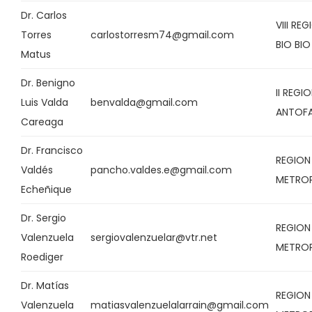
Dr. Carlos
VIII RE
Torres
carlostorresm74@gmail.com
BIO BIO
Matus
Dr. Benigno
II REGI
Luis Valda
benvalda@gmail.com
ANTOF
Careaga
Dr. Francisco
REGION
Valdés
pancho.valdes.e@gmail.com
METRO
Echeñique
Dr. Sergio
REGION
Valenzuela
sergiovalenzuelar@vtr.net
METRO
Roediger
Dr. Matías
REGION
Valenzuela
matiasvalenzuelalarrain@gmail.com