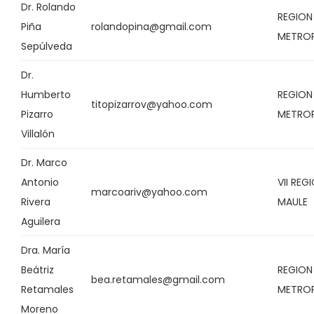
Dr. Rolando
REGION
Piña
rolandopina@gmail.com
METRO
Sepúlveda
Dr.
Humberto
REGION
titopizarrov@yahoo.com
Pizarro
METRO
Villalón
Dr. Marco
Antonio
VII REG
marcoariv@yahoo.com
Rivera
MAULE
Aguilera
Dra. María
Beátriz
REGION
bea.retamales@gmail.com
Retamales
METRO
Moreno