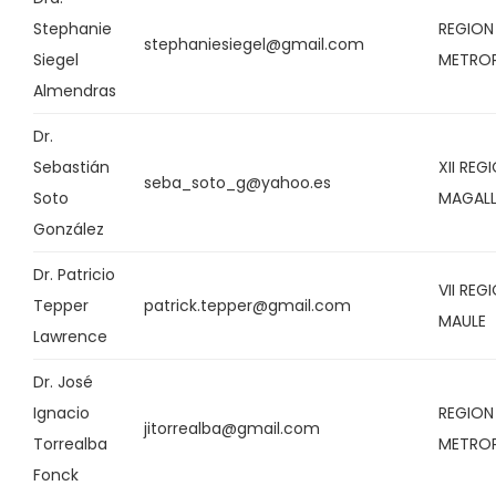
Stephanie
REGION
stephaniesiegel@gmail.com
Siegel
METRO
Almendras
Dr.
Sebastián
XII REG
seba_soto_g@yahoo.es
Soto
MAGALL
González
Dr. Patricio
VII REG
Tepper
patrick.tepper@gmail.com
MAULE
Lawrence
Dr. José
Ignacio
REGION
jitorrealba@gmail.com
Torrealba
METRO
Fonck