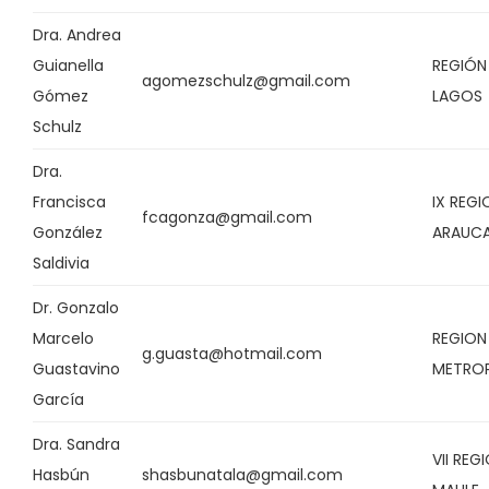
Dra. Andrea
Guianella
REGIÓN
agomezschulz@gmail.com
Gómez
LAGOS
Schulz
Dra.
Francisca
IX REGI
fcagonza@gmail.com
González
ARAUCA
Saldivia
Dr. Gonzalo
Marcelo
REGION
g.guasta@hotmail.com
Guastavino
METRO
García
Dra. Sandra
VII REG
Hasbún
shasbunatala@gmail.com