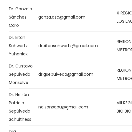
Dr. Gonzalo
X REGI
Sánchez
gonza.asc@gmail.com
LOS LA
Caro
Dr. Eitan
REGION
Schwartz
dreitanschwartz@gmail.com
METRO
Yuhaniak
Dr. Gustavo
REGION
Sepúlveda
dr.gsepulveda@gmail.com
METRO
Monsalve
Dr. Nelsón
Patricio
VIII RE
nelsonsepu@gmail.com
Sepúlveda
BIO BIO
Schulthess
Dra.