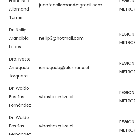
Francisco
REGION
juanfcoallamand@gmail.com
Allamand
METRO
Turner
Dr. Nellip
REGION
Arancibia
nellip3@hotmail.com
METRO
Lobos
Dra. Ivette
REGION
Arriagada
iarriagadaj@alemana.cl
METRO
Jorquera
Dr. Waldo
REGION
Bastías
wbastias@live.cl
METRO
Fernández
Dr. Waldo
REGION
Bastías
wbastias@live.cl
METRO
Fernández