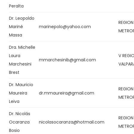
Peralta
Dr. Leopoldo
REGION
Mariné
marinepolo@yahoo.com
METRO
Massa
Dra. Michelle
Laura
V REGI
mmarchesinib@gmail.com
Marchesini
VALPAR
Brest
Dr. Mauricio
REGION
Maureira
dr.mmaureira@gmail.com
METRO
Leiva
Dr. Nicolás
REGION
Ocaranza
nicolasocaranza@hotmail.com
METRO
Bosio