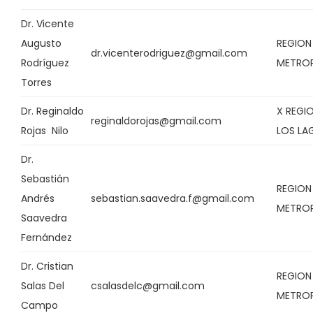
Dr. Vicente
Augusto
REGION
dr.vicenterodriguez@gmail.com
Rodríguez
METRO
Torres
Dr. Reginaldo
X REGI
reginaldorojas@gmail.com
Rojas Nilo
LOS LA
Dr.
Sebastián
REGION
Andrés
sebastian.saavedra.f@gmail.com
METRO
Saavedra
Fernández
Dr. Cristian
REGION
Salas Del
csalasdelc@gmail.com
METRO
Campo