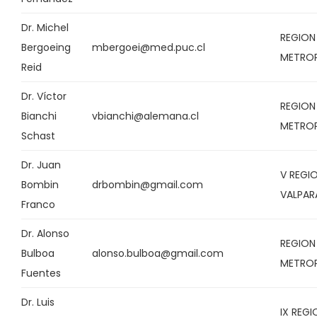
Dr. Michel
REGION
Bergoeing
mbergoei@med.puc.cl
METRO
Reid
Dr. Víctor
REGION
Bianchi
vbianchi@alemana.cl
METRO
Schast
Dr. Juan
V REGI
Bombin
drbombin@gmail.com
VALPAR
Franco
Dr. Alonso
REGION
Bulboa
alonso.bulboa@gmail.com
METRO
Fuentes
Dr. Luis
IX REGI