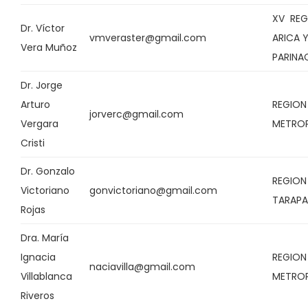
XV REG
Dr. Víctor
vmveraster@gmail.com
ARICA 
Vera Muñoz
PARIN
Dr. Jorge
Arturo
REGION
jorverc@gmail.com
Vergara
METRO
Cristi
Dr. Gonzalo
REGION
Victoriano
gonvictoriano@gmail.com
TARAP
Rojas
Dra. María
Ignacia
REGION
naciavilla@gmail.com
Villablanca
METRO
Riveros