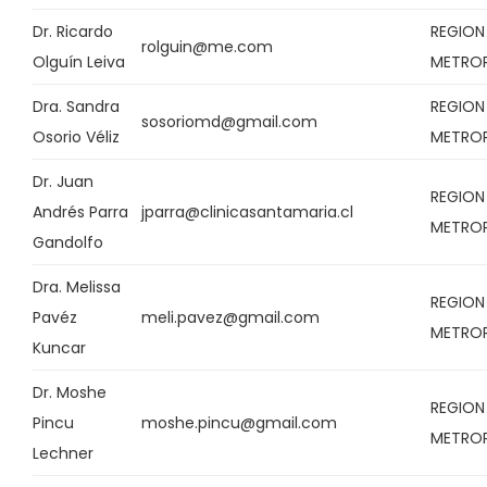
Dr. Ricardo
REGION
rolguin@me.com
Olguín Leiva
METRO
Dra. Sandra
REGION
sosoriomd@gmail.com
Osorio Véliz
METRO
Dr. Juan
REGION
Andrés Parra
jparra@clinicasantamaria.cl
METRO
Gandolfo
Dra. Melissa
REGION
Pavéz
meli.pavez@gmail.com
METRO
Kuncar
Dr. Moshe
REGION
Pincu
moshe.pincu@gmail.com
METRO
Lechner