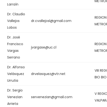
METRO
Larraín
Dr. Claudio
REGION
Vallejos
dr.cvallejosl@gmail.com
METRO
Lobos
Dr. José
Francisco
REGION
jvargase@uc.cl
Vargas
METRO
Serrano
Dr. Alfonso
VIII RE
Velásquez
drvelasquez@vtr.net
BIO BIO
Urrutia
Dr. Sergio
V REGI
Venezian
servenezian@gmail.com
VALPAR
Arrieta