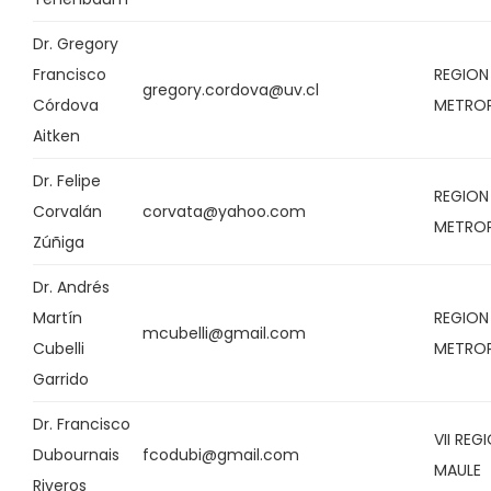
Dr. Gregory
Francisco
REGION
gregory.cordova@uv.cl
Córdova
METRO
Aitken
Dr. Felipe
REGION
Corvalán
corvata@yahoo.com
METRO
Zúñiga
Dr. Andrés
Martín
REGION
mcubelli@gmail.com
Cubelli
METRO
Garrido
Dr. Francisco
VII REG
Dubournais
fcodubi@gmail.com
MAULE
Riveros