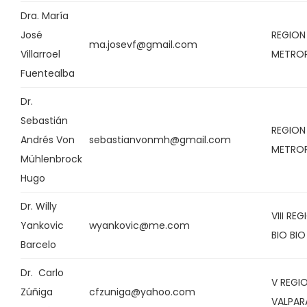
Dra. María
José
REGION
ma.josevf@gmail.com
Villarroel
METRO
Fuentealba
Dr.
Sebastián
REGION
Andrés Von
sebastianvonmh@gmail.com
METRO
Mühlenbrock
Hugo
Dr. Willy
VIII RE
Yankovic
wyankovic@me.com
BIO BIO
Barcelo
Dr. Carlo
V REGI
Zúñiga
cfzuniga@yahoo.com
VALPAR