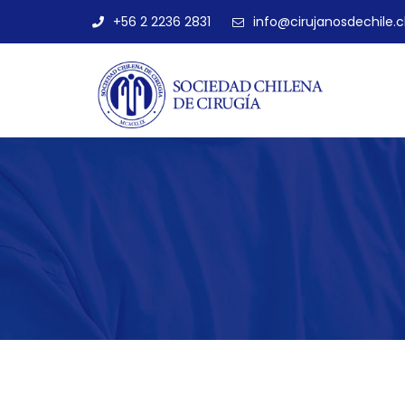
+56 2 2236 2831
info@cirujanosdechile.c