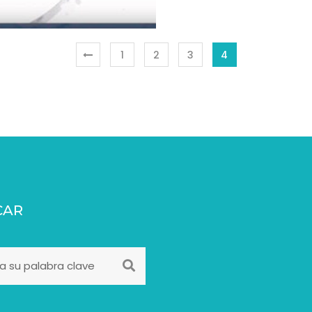
1
2
3
4
CAR