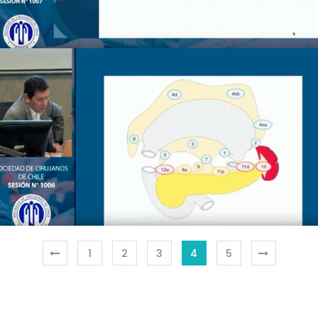
SESIÓN Nº1006 – 10 DE AGOSTO DE 2019
Streaming
1
2
3
4
5